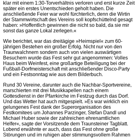
klar mit einem 1:30-Torverhältnis verloren und erst kurze Zeit
später ein erstes Unentschieden geholt haben. Die
anschließende Feier war wohl fürchterlich, denn die Wirtin
der Stammwirtschaft des Vereins soll kopfschüttelnd gesagt
haben: »Hoffentlich gewinnen die nicht so bald, da sie mir
sonst das ganze Lokal zerlegen.«
Wie berichtet, war das dreitägige »Heimspiel« zum 60-
jährigen Bestehen ein großer Erfolg. Nicht nur von den
Traunwalchnern sondern auch von vielen auswärtigen
Besuchern wurde das Fest sehr gut angenommen: Volles
Haus beim Weinfest, eine großartige Beteiligung bei der
Fußball-Dorfmeisterschaft mit anschließender Disco-Party
und ein Festsonntag wie aus dem Bilderbuch.
Rund 30 Vereine, darunter auch die Nachbar-Sportvereine,
marschierten mit drei Musikkapellen nach einem
Gottesdienst in der Pfarrkirche im Festzug durch das Dorf.
Und das Wetter hat auch mitgespielt. »Es war wirklich ein
gelungenes Fest dank der Superorganisation des
Festkomitees um Johannes Parzinger, Stefan Dandl und
Michael Huber sowie der zahlreichen ehrenamtlichen
Helfer«, sagte der Vorsitzende dem Traunsteiner Tagblatt.
Lobend erwähnte er auch, dass das Fest ohne große
Störungen und im ruhigen aber stimmungsvollem Rahmen