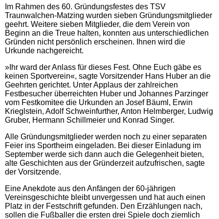
Im Rahmen des 60. Gründungsfestes des TSV
Traunwalchen-Matzing wurden sieben Gründungsmitglieder
geehrt. Weitere sieben Mitglieder, die dem Verein von
Beginn an die Treue halten, konnten aus unterschiedlichen
Gründen nicht persönlich erscheinen. Ihnen wird die
Urkunde nachgereicht.
»Ihr ward der Anlass für dieses Fest. Ohne Euch gäbe es
keinen Sportverein«, sagte Vorsitzender Hans Huber an die
Geehrten gerichtet. Unter Applaus der zahlreichen
Festbesucher überreichten Huber und Johannes Parzinger
vom Festkomitee die Urkunden an Josef Bäuml, Erwin
Krieglstein, Adolf Schweinfurther, Anton Helmberger, Ludwig
Gruber, Hermann Schillmeier und Konrad Singer.
Alle Gründungsmitglieder werden noch zu einer separaten
Feier ins Sportheim eingeladen. Bei dieser Einladung im
September werde sich dann auch die Gelegenheit bieten,
alte Geschichten aus der Gründerzeit aufzufrischen, sagte
der Vorsitzende.
Eine Anekdote aus den Anfängen der 60-jährigen
Vereinsgeschichte bleibt unvergessen und hat auch einen
Platz in der Festschrift gefunden. Den Erzählungen nach,
sollen die Fußballer die ersten drei Spiele doch ziemlich