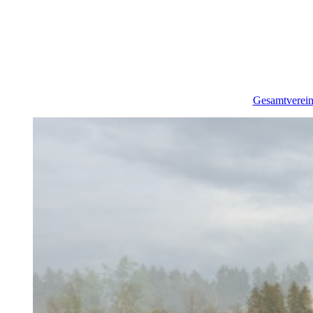
Gesamtverei
60 Jahre 
Impressi
Die Vorstan
Chron
Lagepl
Mitgliedsan
Formul
Vereins
Impres