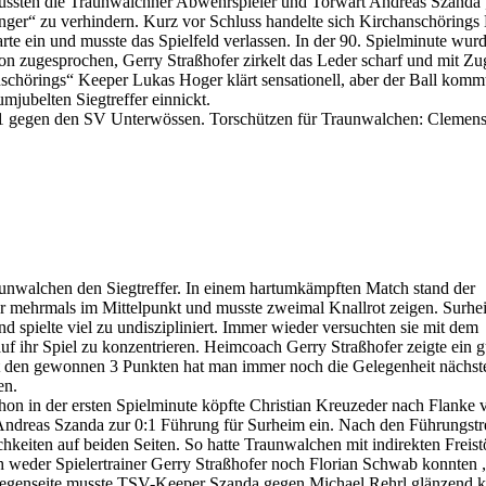
mussten die Traunwalchner Abwehrspieler und Torwart Andreas Szanda
ger“ zu verhindern. Kurz vor Schluss handelte sich Kirchanschörings
te ein und musste das Spielfeld verlassen. In der 90. Spielminute wur
ion zugesprochen, Gerry Straßhofer zirkelt das Leder scharf und mit Zu
chörings“ Keeper Lukas Hoger klärt sensationell, aber der Ball komm
mjubelten Siegtreffer einnickt.
:1 gegen den SV Unterwössen. Torschützen für Traunwalchen: Clemen
aunwalchen den Siegtreffer. In einem hartumkämpften Match stand der
er mehrmals im Mittelpunkt und musste zweimal Knallrot zeigen. Surhe
nd spielte viel zu undiszipliniert. Immer wieder versuchten sie mit dem
auf ihr Spiel zu konzentrieren. Heimcoach Gerry Straßhofer zeigte ein g
 den gewonnen 3 Punkten hat man immer noch die Gelegenheit nächst
en.
on in der ersten Spielminute köpfte Christian Kreuzeder nach Flanke 
Andreas Szanda zur 0:1 Führung für Surheim ein. Nach den Führungstr
hkeiten auf beiden Seiten. So hatte Traunwalchen mit indirekten Freis
h weder Spielertrainer Gerry Straßhofer noch Florian Schwab konnten 
Gegenseite musste TSV-Keeper Szanda gegen Michael Rehrl glänzend k