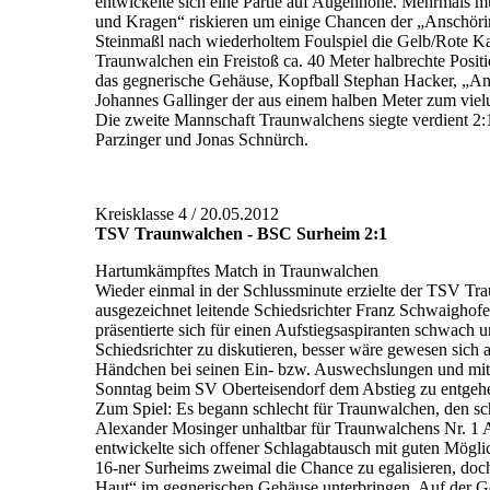
entwickelte sich eine Partie auf Augenhöhe. Mehrmals 
und Kragen“ riskieren um einige Chancen der „Anschörin
Steinmaßl nach wiederholtem Foulspiel die Gelb/Rote Kar
Traunwalchen ein Freistoß ca. 40 Meter halbrechte Posit
das gegnerische Gehäuse, Kopfball Stephan Hacker, „Ans
Johannes Gallinger der aus einem halben Meter zum vielu
Die zweite Mannschaft Traunwalchens siegte verdient 2
Parzinger und Jonas Schnürch.
Kreisklasse 4 / 20.05.2012
TSV Traunwalchen - BSC Surheim 2:1
Hartumkämpftes Match in Traunwalchen
Wieder einmal in der Schlussminute erzielte der TSV Tr
ausgezeichnet leitende Schiedsrichter Franz Schwaighof
präsentierte sich für einen Aufstiegsaspiranten schwach u
Schiedsrichter zu diskutieren, besser wäre gewesen sich 
Händchen bei seinen Ein- bzw. Auswechslungen und mit
Sonntag beim SV Oberteisendorf dem Abstieg zu entgeh
Zum Spiel: Es begann schlecht für Traunwalchen, den sch
Alexander Mosinger unhaltbar für Traunwalchens Nr. 1 
entwickelte sich offener Schlagabtausch mit guten Möglic
16-ner Surheims zweimal die Chance zu egalisieren, doc
Haut“ im gegnerischen Gehäuse unterbringen. Auf der 