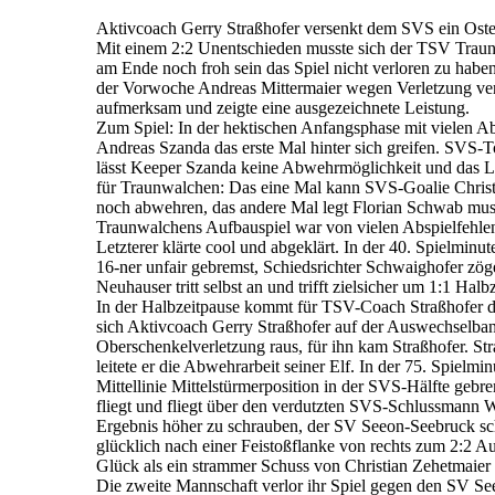
Aktivcoach Gerry Straßhofer versenkt dem SVS ein Oste
Mit einem 2:2 Unentschieden musste sich der TSV Tra
am Ende noch froh sein das Spiel nicht verloren zu habe
der Vorwoche Andreas Mittermaier wegen Verletzung ver
aufmerksam und zeigte eine ausgezeichnete Leistung.
Zum Spiel: In der hektischen Anfangsphase mit vielen Ab
Andreas Szanda das erste Mal hinter sich greifen. SVS-T
lässt Keeper Szanda keine Abwehrmöglichkeit und das Led
für Traunwalchen: Das eine Mal kann SVS-Goalie Christ
noch abwehren, das andere Mal legt Florian Schwab must
Traunwalchens Aufbauspiel war von vielen Abspielfehlen
Letzterer klärte cool und abgeklärt. In der 40. Spielm
16-ner unfair gebremst, Schiedsrichter Schwaighofer zög
Neuhauser tritt selbst an und trifft zielsicher um 1:1 Halbz
In der Halbzeitpause kommt für TSV-Coach Straßhofer de
sich Aktivcoach Gerry Straßhofer auf der Auswechselb
Oberschenkelverletzung raus, für ihn kam Straßhofer. S
leitete er die Abwehrarbeit seiner Elf. In der 75. Spiel
Mittellinie Mittelstürmerposition in der SVS-Hälfte gebre
fliegt und fliegt über den verdutzten SVS-Schlussmann W
Ergebnis höher zu schrauben, der SV Seeon-Seebruck sc
glücklich nach einer Feistoßflanke von rechts zum 2:2 
Glück als ein strammer Schuss von Christian Zehetmaier
Die zweite Mannschaft verlor ihr Spiel gegen den SV Se