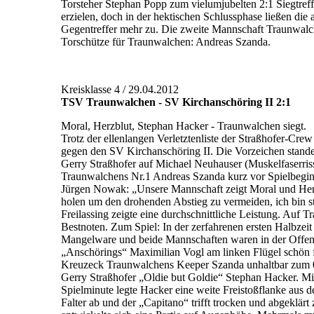
Torsteher Stephan Popp zum vielumjubelten 2:1 Siegtreff
erzielen, doch in der hektischen Schlussphase ließen d
Gegentreffer mehr zu. Die zweite Mannschaft Traunwalche
Torschütze für Traunwalchen: Andreas Szanda.
Kreisklasse 4 / 29.04.2012
TSV Traunwalchen - SV Kirchanschöring II 2:1
Moral, Herzblut, Stephan Hacker - Traunwalchen siegt.
Trotz der ellenlangen Verletztenliste der Straßhofer-Cr
gegen den SV Kirchanschöring II. Die Vorzeichen standen
Gerry Straßhofer auf Michael Neuhauser (Muskelfaserris
Traunwalchens Nr.1 Andreas Szanda kurz vor Spielbegin
Jürgen Nowak: „Unsere Mannschaft zeigt Moral und Herz
holen um den drohenden Abstieg zu vermeiden, ich bin s
Freilassing zeigte eine durchschnittliche Leistung. Auf
Bestnoten. Zum Spiel: In der zerfahrenen ersten Halbzei
Mangelware und beide Mannschaften waren in der Offensiv
„Anschörings“ Maximilian Vogl am linken Flügel schön fr
Kreuzeck Traunwalchens Keeper Szanda unhaltbar zum 0
Gerry Straßhofer „Oldie but Goldie“ Stephan Hacker. Mit
Spielminute legte Hacker eine weite Freistoßflanke aus 
Falter ab und der „Capitano“ trifft trocken und abgeklär