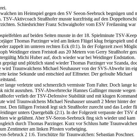
rei.
unwalchen im Heimspiel gegen den SV Seeon-Seebruck begnügen und 
n. TSV-Aktivcoach Straßhofer musste kurzfristig auf den Doppeltorsch
zichten. Schiedsrichter Franz Schwaighofer vom ESV Freilassing war 
spielfehlen auf beiden Seiten musste in der 18. Spielminute TSV-Keep
orjäger Thomas Parzinger wird am linken Flügel klug freigespielt und d
er zappelt im unteren rechten Eck (0:1). In der Folgezeit zwei Mögli
oph Weidinger einen Freistoß aus 20 Metern von Gerry Straßhofer ger
ergültig Michi Huber auf, doch wieder war bei Weidinger Endstation.
 geprägt und plötzlich stand wieder Thomas Parzinger vor Szanda, do
inute wird Traunwalchens Michael Neuhauser von der SVS-Abwehr im ei
erte keine Sekunde und entschied auf Elfmeter. Der gefoulte Michael
eitstand.
r lange verletzte und schmerzlich vermisste Tom Falter. Doch lange k
ank nicht ausruhen. TSV-Abwehrrecke Hannes Gallinger musste wegen 
traßhofer verlieh der TSV-Defensive Stabilität und mit klugen Komman
minute wird Traunwalchens Michael Neuhauser unsanft 2 Meter hinter der
mst. Den fälligen Freistoß legt sich Straßhofer zurecht und das Leder fl
eidinger unters Quergebälk (2:1). In der Folgezeit verpasste der TSV 
hien wie gelähmt. Aber SV-Seeon-Seebruck fing sich wieder und kam
Ausgleich durch Thomas Parzinger. Kurz vor Schluss hatte Traunwalche
 um Zentimeter am linken Pfosten vorbeiging.
eon-Sebruck 2 1:6. Torschütze für Traunwalchen: Sebastian Poschner.