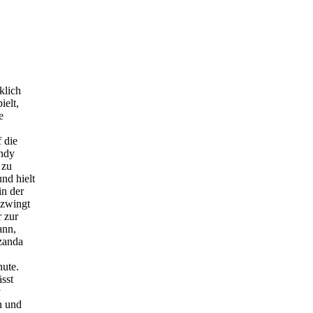
klich
ielt,
e
 die
Andy
 zu
nd hielt
in der
ezwingt
 zur
ann,
Szanda
nute.
sst
y
n und