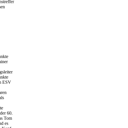
streffer
nen
unkte
ainer
sleiter
unkte
om ESV
aren
als
te
der 60.
ens Tom
nd es