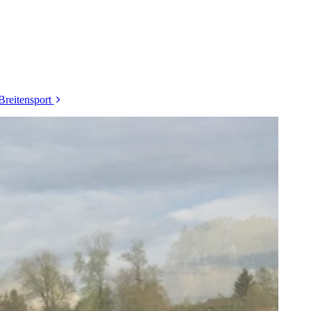
Breitensport
Damenturnen
Eltern/Kind Turnen
Kinderturnen
Lauf 10
10km+
Leichtathletik
Nordic Walking
Tischtennis