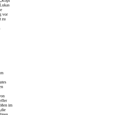
 „Kopf
 Lukas
de
g vor
t zu
s
im
utes
en
von
effer
tößen im
„die
lären