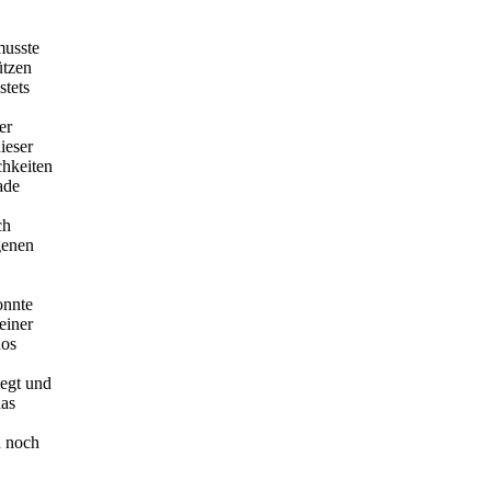
musste
ützen
stets
er
ieser
chkeiten
ade
ch
genen
onnte
einer
dos
iegt und
das
n noch