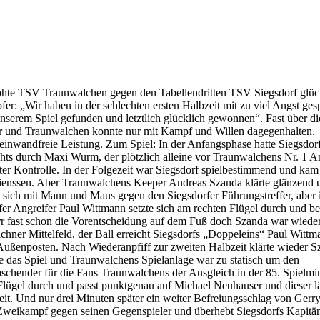
drohte TSV Traunwalchen gegen den Tabellendritten TSV Siegsdorf glüc
: „Wir haben in der schlechten ersten Halbzeit mit zu viel Angst gesp
nserem Spiel gefunden und letztlich glücklich gewonnen“. Fast über di
sser und Traunwalchen konnte nur mit Kampf und Willen dagegenhalten.
einwandfreie Leistung. Zum Spiel: In der Anfangsphase hatte Siegsdorf
hts durch Maxi Wurm, der plötzlich alleine vor Traunwalchens Nr. 1 
unter Kontrolle. In der Folgezeit war Siegsdorf spielbestimmend und kam
enssen. Aber Traunwalchens Keeper Andreas Szanda klärte glänzend u
sich mit Mann und Maus gegen den Siegsdorfer Führungstreffer, aber 
rfer Angreifer Paul Wittmann setzte sich am rechten Flügel durch und b
r fast schon die Vorentscheidung auf dem Fuß doch Szanda war wieder
lchner Mittelfeld, der Ball erreicht Siegsdorfs „Doppeleins“ Paul Wittm
 Außenposten. Nach Wiederanpfiff zur zweiten Halbzeit klärte wieder 
te das Spiel und Traunwalchens Spielanlage war zu statisch um den
schender für die Fans Traunwalchens der Ausgleich in der 85. Spielmi
 Flügel durch und passt punktgenau auf Michael Neuhauser und dieser lä
t. Und nur drei Minuten später ein weiter Befreiungsschlag von Gerr
n Zweikampf gegen seinen Gegenspieler und überhebt Siegsdorfs Kapitä