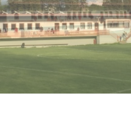
F-Junioren
G-Junioren
AH
Vereinsshop
Stadionzeitung
Spielberichte Archiv