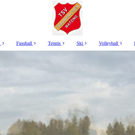
n
Fussball
Tennis
Ski
Volleyball
TSV -
Kontakt
Kontakt Tennis
Kontakte
Kontakt
onen
News
VM Turnier
Skikurse
Trainingszeiten
dschaft
Herren
Aktuelles
Termine
Termine
ik
A-Junioren (SG)
Tennisplatzreservieru
Galerie
Mixed Runde
an
ng
B-Junioren (SG)
Infos
Events
trag und
Spielbetrieb
are
C-Junioren (SG)
Galerie
Events
heim
D-Junioren (SG)
Galerie
sum
E-Junioren