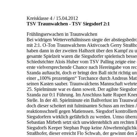
Kreisklasse 4 / 15.04.2012
TSV Traunwalchen - TSV Siegsdorf 2:1
Frühlingserwachen in Traunwalchen
Bei widrigen Wetterverhältnissen siegte der abstiegsbe
mit 2:1. O-Ton Traunwalchens Aktivcoach Gerry Straßhofer
haben dann in der zweiten Halbzeit über den Kampf zu u
gesamte Spielzeit waren die Siegsdorfer spielerisch be
Schiedsrichter Alois Huber vom TSV Palling zeigte eine 
erste vielversprechende Chance nach Hereingabe von rec
Szanda auftaucht, doch er bringt den Ball nicht richtig 
einer „100% prozentigen“ Torchance durch Andreas Mati
seinen Kasten sauber. Traunwalchens Mannschaft wehrte 
25. Spielminute war es dann soweit. Der agilste Siegsdo
Szanda zur 0:1 Führung. Im Anschluss hatte Rupert Kner
Stelle. In der 40. Spielminute ein Ballverlust im Traunwa
doch dieser scheitert mit fulminanten Schuss am rechten
reaktionsschnell gegen Matienssen. Siegsdorf kontrollier
Siegsdorfern wirklich gefährlich zu werden. Umso überra
Sebastian Mirbeth setzt sich unwiderstehlich am rechten
Siegsdorfs Keeper Stephan Popp keine Abwehrmöglichkei
Straßhofer, dieser erreicht Flo Schwab, der gewinnt de