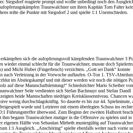
er. Siegsdorf reagierte prompt und wollte unbedingt noch den Ausgleich
ie aufopferungskämpfen Traunwalchner um ihren Kapitän Tom Falter kei
ns teilte die Punkte mit Siegsdorf 2 und spielte 1:1 Unentschieden.
ew erkämpften sich die aufopferungsvoll kämpfenden Traunwalchner 3 P
 wieder einmal schlecht für die Traunwalchner, musste doch Spielertr
s) und Michi Huber (Fingerbruch) verzichten. „Gott sei Dank“ konnte
n nach Verletzung in der Vorwoche auflaufen. O-Ton 1. TSV-Abteilung
blut im Abstiegskampf und mit dieser werden wir noch die nötigen P
tolz auf diese Mannschaftsleistung!“ Schiedsrichter Mario Scheiber v
 Traunwalchner Seite verdienten sich Stefan Bachmayr und Stefan Dandl
t zeigten beide Mannschaften niedriges Kreisklassenniveau. Chancen w
e wenig durchschlagskräftig. So dauerte es bis zur 44. Spielminute, 
eigespielt wurde und Letzterer mit einem überlegten Schuss ins rechte
:1 Führungstreffer überwand. Zum Beginn der zweiten Halbzeit brach
 ihm begann Traunwalchen mutiger in die Offensive zu spielen und in 
der eigenen Hälfte von Sebastian Mirbeth mustergültig auf Traunwalch
t zum 1:1 Ausgleich. „Anschöring“ spielte ebenfalls weiter nach vorne u